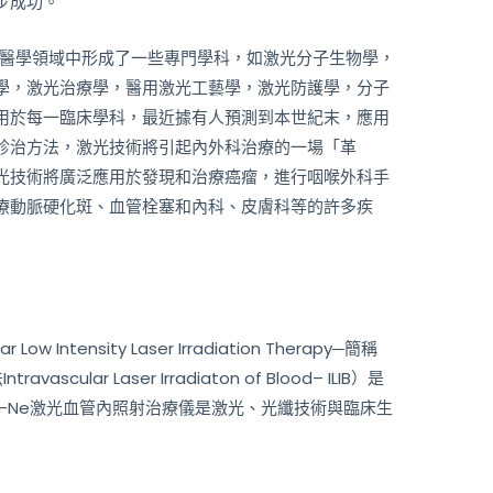
步成功。
醫學領域中形成了一些專門學科，如激光分子生物學，
學，激光治療學，醫用激光工藝學，激光防護學，分子
用於每一臨床學科，最近據有人預測到本世紀末，應用
診治方法，激光技術將引起內外科治療的一場「革
光技術將廣泛應用於發現和治療癌瘤，進行咽喉外科手
療動脈硬化斑、血管栓塞和內科、皮膚科等的許多疾
 Intensity Laser Irradiation Therapy─簡稱
cular Laser Irradiaton of Blood– ILIB）是
-Ne激光血管內照射治療儀是激光、光纖技術與臨床生