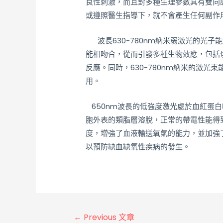
良性刺激，而且對多種生理參數具有雙向
或遵照醫生指導下，就不會產生任何副作
波長630-780nm納米弱激光的光子
能相吻合，從而引發多種生物效應，包括
反應。同時，630-780nm納米的激
用。
650nm波長的低強度激光處於血紅蛋
胞外表的類脂層溶脫，正常的帶電性能得
度，增強了血液輸送氧氣的能力，並加強
以預防缺血缺氧性疾病的發生。
←
Previous 文章