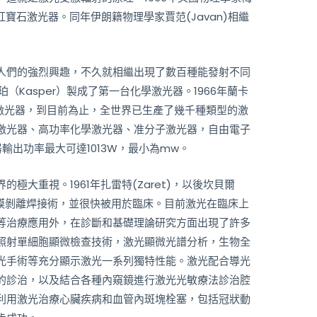
紅寶石激光器。同年伊朗籍物理學家賈范(Javan)相繼
們的強烈興趣，不久就相繼出現了數百種能發射不同
（Kasper）製成了第一台化學激光器。1966年蘭卡
染料激光器，到目前為止，全世界已生產了幾千種類型的激
激光器、高功率化學激光器、准分子激光器，自由電子
輸出功率最大可達1013W，最小為mw。
大重視。1961年扎雷特(Zaret)，以後坎貝爾
視網膜剝離焊接術，並很快被用於臨床。目前激光在臨床上
等治療應用外，在診斷和基礎理論研究方面出現了許多
照射單細胞顯微檢查技術，激光顯微光譜分析，生物全
光手術等充分顯示激光一系列獨特性能。激光配合導光
的診治，以及結合各種內窺鏡進行激光光敏療法診治腔
利用激光治療心臟疾病和血管內斑塊栓塞，包括冠狀動