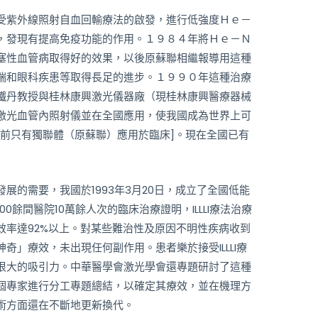
紫外線照射自血回輸療法的啟發，進行低強度Ｈｅ－
，發現有提高免疫功能的作用。１９８４年將Ｈｅ－Ｎ
塞性血管病取得好的效果，以後原蘇聯相繼報導用這種
喘和眼科疾患等取得長足的進步。１９９０年這種治療
鐵丹教授與桂林康興激光儀器廠（現桂林康興醫療器械
激光血管內照射儀並在全國應用，使我國成為世界上可
之前只有獨聯體（原蘇聯）應用於臨床]。現在全國已有
的需要，我國於1993年3月20日，成立了全國低能
0餘間醫院10萬餘人次的臨床治療證明，ILLLI療法治療
效率達92%以上。對某些難治性及原因不明性疾病收到
奇」療效，未出現任何副作用。患者樂於接受ILLLI療
很大的吸引力。中華醫學會激光學會還專題研討了這種
個專家進行分工專題總結，以確定其療效，並在機理方
術方面還在不斷地更新換代。