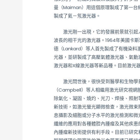
曼（Maiman）用這個原理製成了第一台
製成了氦－氖激光器。
激光剛一出現，它的發展前景就引起人
波長的相干光的激光器。1964年美國卡斯珀
德（Lankard）等人首先製成了有機
光器，並研製成了高壓氣體激光器、氣動
激光器和X線激光器等新品種。目前激光器
激光問世後，很快受到醫學和生物學界的極
（Campbell）等人相繼用激光研究
除氣化、凝固、燒灼、光刀、焊接、照射
新技術，如激光螢光顯微檢查，激光微束
息攝影及細胞或分子水平的激光檢測和微
纖維的應用對各種體腔內腫瘤及其他疾患
內腫瘤新技術提供有利手段。目前已研究