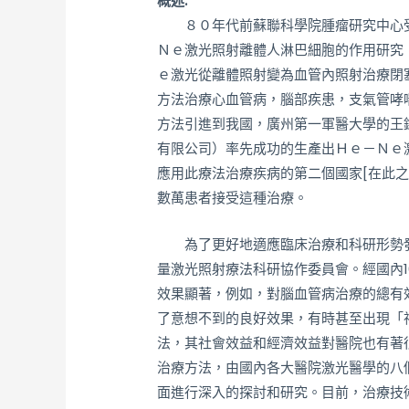
概述:
８０年代前蘇聯科學院腫瘤研究中心受
Ｎｅ激光照射離體人淋巴細胞的作用研究
ｅ激光從離體照射變為血管內照射治療閉
方法治療心血管病，腦部疾患，支氣管哮
方法引進到我國，廣州第一軍醫大學的王
有限公司）率先成功的生產出Ｈｅ－Ｎｅ
應用此療法治療疾病的第二個國家[在此
數萬患者接受這種治療。
為了更好地適應臨床治療和科研形勢發展
量激光照射療法科研協作委員會。經國內10
效果顯著，例如，對腦血管病治療的總有
了意想不到的良好效果，有時甚至出現「神
法，其社會效益和經濟效益對醫院也有著
治療方法，由國內各大醫院激光醫學的八
面進行深入的探討和研究。目前，治療技