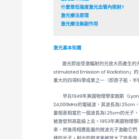
什麼是低強度激光血管內照射?

激光療法原理

激光療法無副作用
激光基本知識
激光即由受激輻射的光放大而產生的光，又稱雷射（
stimulated Emission of Ra
重大的四項科學成果之一（即原子能、半
早在1949年美國物理學家朗斯（Lyo
24,000MHz的電磁波，其波長為1.2
量相差相當於一個波長為1.25cm的光子
被激發到高能級上去。1953年美國物理
來，然後用相應能量的微波光子激勵它們
樣的光子，射出的微波束被放大了許多倍。