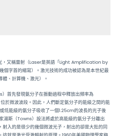
Laser是英語「Light Amplification by
diation」的幾個字首的縮寫）。激光技術的成功被認為是本世紀最
導體、計算機、激光）。
ns）首先發現氨分子在振動過程中釋放出頻率為
5cm，位於微波波段。因此，人們斷定氨分子的能級之間的能
，或低能級的氨分子吸收了一個1.25cm的波長的光子後
學家湯斯（Towns）設法將處於高能級的氨分子分離出
，射入的是很少的幾個微波光子，射出的卻是大批的同
這就是激光受激輻射的原理。1960年美國物理學家梅