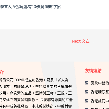
攤位直入,至拐角處.有”免費測血糖”字招.
Next 文章
→
友情連結
介
貿易公司1992年成立於香港，稟承「以人為
愛灸中醫
久朋友」的經營理念，堅持以專業的角度精選
香港糖尿
效用，高質素的產品，堅持與正廠，正規、正
商家建立商貿營銷關係。 長友聘有專業的註冊
香港註冊
持有中成藥批發商、中成藥製造商、中藥材零