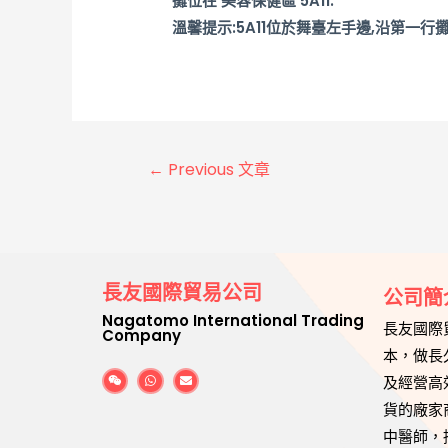
攤位在 美容保健區 5A11.
溫馨提示:5A11位於舞臺左手邊,沿第一行
←
Previous 文章
長友國際貿易公司
公司簡
Nagatomo International Trading
長友國際
Company
本，做長
及經營高
貨的廠家
中醫師，