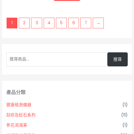
1
2
3
4
5
6
7
→
搜尋
產品分類
健康檢測儀器
(1)
刮痧及砭石系列
(11)
參花消渴茶
(1)