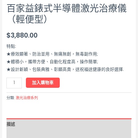
百家益錶式半導體激光治療儀
（輕便型）
$
3,880.00
特點:
★療效顯著、防治並用、無痛無創，無毒副作用;
★體積小，攜帶方便、自動化程度高，操作簡單;
★設計新穎、包裝典雅、彰顯高貴，送祝福送健康的良好選擇.
加入購物車
分類:
激光治療系列
描述
額外資訊