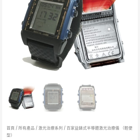
首頁
/
所有產品
/
激光治療系列
/ 百家益錶式半導體激光治療儀 （輕便
型）