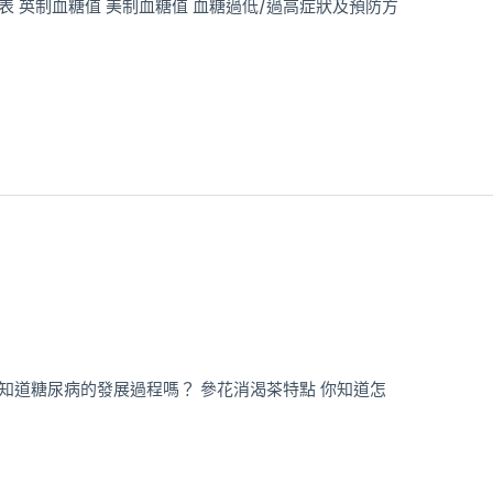
表 英制血糖值 美制血糖值 血糖過低/過高症狀及預防方
知道糖尿病的發展過程嗎？ 參花消渴茶特點 你知道怎